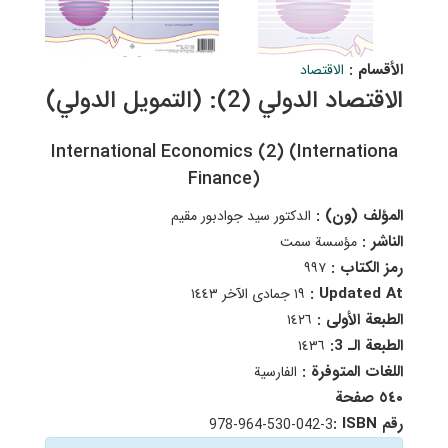
الأقسام :
الاقتصاد
الاقتصاد الدولي (2): (التمويل الدولي)
International Economics (2) (Internationa
Finance)
المؤلف (ون) :
الدكتور سيد جوادبور مقيم
الناشر :
مؤسسة سمت
رمز الكتاب :
٩٩۷
Updated At :
١٩ جمادى الآخر ١٤٤٣
الطبعة الأولى :
١٤٢٦
الطبعة الـ 3:
١٤٣٦
اللغات المتوفرة :
الفارسية
٥٤٠ صفحة
رقم ISBN :
978-964-530-042-3