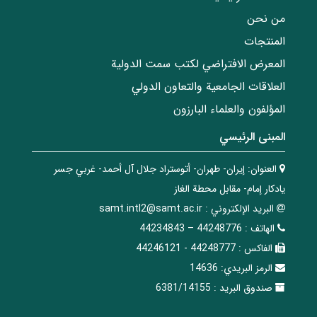
من نحن
المنتجات
المعرض الافتراضي لكتب سمت الدولية
العلاقات الجامعیة والتعاون الدولي
المؤلفون والعلماء البارزون
المبنی الرئيسي
العنوان:
إيران- طهران- أتوستراد جلال آل أحمد- غربي جسر
يادكار إمام- مقابل محطة الغاز
البريد الإلکتروني :
samt.intl2@samt.ac.ir
الهاتف :
44248776 – 44234843
الفاکس :
44248777 - 44246121
الرمز البريدي:
14636
صندوق البريد :
6381/14155