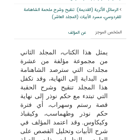
الرسائل الأثرية (القديمة): تنقيح وشرح ملحمة الشاهنامة
للفردوسي، مسرد الأبيات (المجلد العاشر)
الملخص الموجز
عن المؤلف
یمثل هذا الكتاب، المجلد الثاني
من مجموعة مؤلفة من عشرة
مجلدات التي سترصد الشاهنامة
من البدایة إلى النهایة، وقد تكفل
هذا المجلد تنقیح وشرح الحقبة
التي تبتدء مع حكم نوذر إلى نهایة
قصة رستم وسهراب، أي فترة
حكم نوذر وطهماسب، وكیقباذ
وكیكاوس.
وقد اعتمد المؤلف في
شرح ال
أ
بیات وتحلیل القصص على
العلوم والنظریات ذات الصلة