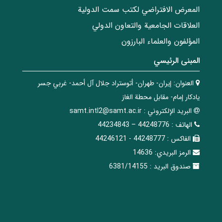
المعرض الافتراضي لكتب سمت الدولية
العلاقات الجامعیة والتعاون الدولي
المؤلفون والعلماء البارزون
المبنی الرئيسي
العنوان:
إيران- طهران- أتوستراد جلال آل أحمد- غربي جسر
يادكار إمام- مقابل محطة الغاز
البريد الإلکتروني :
samt.intl2@samt.ac.ir
الهاتف :
44248776 – 44234843
الفاکس :
44248777 - 44246121
الرمز البريدي:
14636
صندوق البريد :
6381/14155