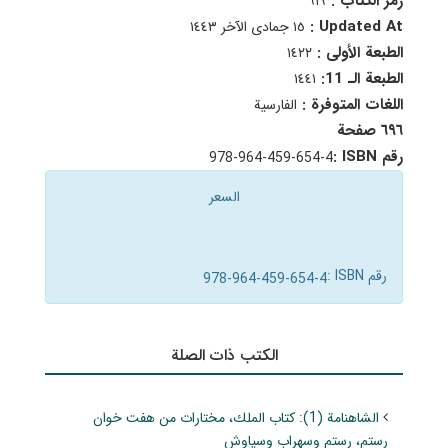
رمز الكتاب :
٦١٩
Updated At :
١٥ جمادى الآخر ١٤٤٣
الطبعة الأولى :
١٤٢٢
الطبعة الـ 11:
١٤٤١
اللغات المتوفرة :
الفارسية
٦٩٦ صفحة
رقم ISBN :
978-964-459-654-4
السعر
رقم ISBN :
978-964-459-654-4
الکتب ذات الصلة
الشاهنامة (1): كتاب الملك، مختارات من هفت خوان
رستم، رستم وسهراب وسياوش