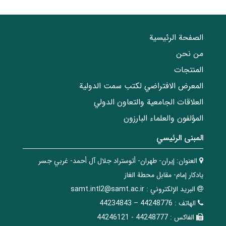
الصفحة الرئيسية
من نحن
المنتجات
المعرض الافتراضي لكتب سمت الدولية
العلاقات الجامعیة والتعاون الدولي
المؤلفون والعلماء البارزون
المبنی الرئيسي
العنوان:
إيران- طهران- أتوستراد جلال آل أحمد- غربي جسر
يادكار إمام- مقابل محطة الغاز
البريد الإلکتروني :
samt.intl2@samt.ac.ir
الهاتف :
44248776 – 44234843
الفاکس :
44248777 - 44246121