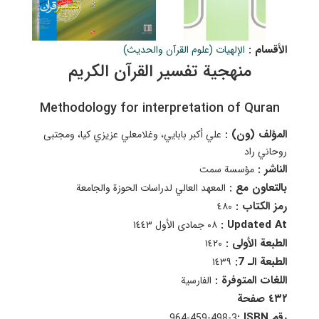
الأقسام :
الإلهيات (علوم القرآن والحدیث)
منهجية تفسير القرآن الكريم
Methodology for interpretation of Quran
المؤلف (ون) :
علي أكبر بابايي، وغلامعلي عزيزي كيا، ومجتبى
روحاني راد
الناشر :
مؤسسة سمت
بالتعاون مع :
المعهد العالي لدراسات الحوزة والجامعة
رمز الكتاب :
٤٨٠
Updated At :
٠٨ جمادى الأول ١٤٤٣
الطبعة الأولى :
١٤٢٠
الطبعة الـ 7:
١٤٣٩
اللغات المتوفرة :
الفارسية
٤٣٢ صفحة
رقم ISBN :
964-459-498-3