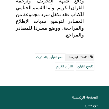
ودفع
شبهة
التحریف
و
ترجمة
القرآن
الكريم
. و
أما
القسم
الختامي
للكتاب
فقد
تكفل
سرد
مجموعة
من
المصادر
لتوسیع
مدیات
الإطلاع
والمراجعة
،
ووضع
مسردا
للمصاد
ر
والمراجع
.
الکلمات الرئيسة:
علوم القرآن والحديث
تاريخ القرآن
القرآن الكريم
الصفحة الرئيسية
من نحن