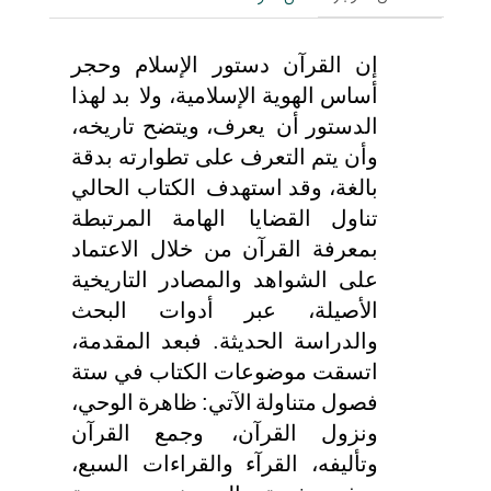
إن
القرآن
دستور
الإسلام
وحجر
أساس
الهوية
الإسلامیة،
ولا بد
لهذا
الدستور
أن یعرف،
ویتضح
تاریخه،
وأن
یتم
التعرف
على
تطوارته
بدقة
بالغة،
وقد
استهدف الكتاب
الحالي
تناول
القضايا الهامة
المرتبطة
بمعرفة
القرآن
من
خلال
الاعتماد
على
الشواهد
والمصادر
التاریخیة
الأصیلة،
عبر
أدوات
البحث
والدراسة
الحدیثة.
فبعد
المقدمة،
اتسقت
موضوعات
الكتاب
في
ستة
فصول
متناولة
الآتي
:
ظاهرة
الوحي
،
و
نزول
القرآن، وجمع
القرآن
وتأليفه
،
القرآء
والقراءات
السبع
،