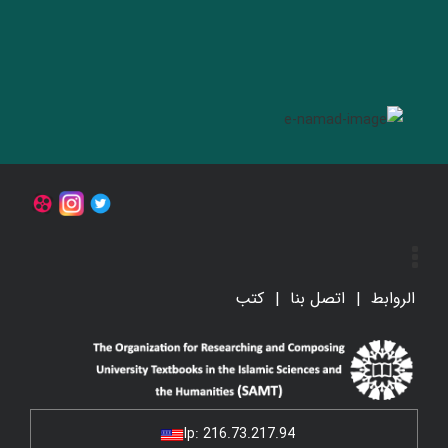
الروابط
اتصل بنا
کتب
Ip:
216.73.217.94