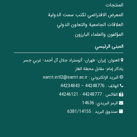
المنتجات
المعرض الافتراضي لكتب سمت الدولية
العلاقات الجامعیة والتعاون الدولي
المؤلفون والعلماء البارزون
المبنی الرئيسي
العنوان:
إيران- طهران- أتوستراد جلال آل أحمد- غربي جسر
يادكار إمام- مقابل محطة الغاز
البريد الإلکتروني :
samt.intl2@samt.ac.ir
الهاتف :
44248776 – 44234843
الفاکس :
44248777 - 44246121
الرمز البريدي:
14636
صندوق البريد :
6381/14155