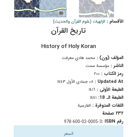
الأقسام :
الإلهيات (علوم القرآن والحدیث)
تاريخ القرآن
History of Holy Koran
المؤلف (ون) :
محمد هادي معرفت
الناشر :
مؤسسة سمت
رمز الكتاب :
٢٠٠
Updated At :
٠٨ جمادى الأول ١٤٤٣
الطبعة الأولى :
١٤١٦
الطبعة الـ 18:
١٤٤١
اللغات المتوفرة :
الفارسية
٢٣٢ صفحة
رقم ISBN :
978-600-02-0005-3
السعر